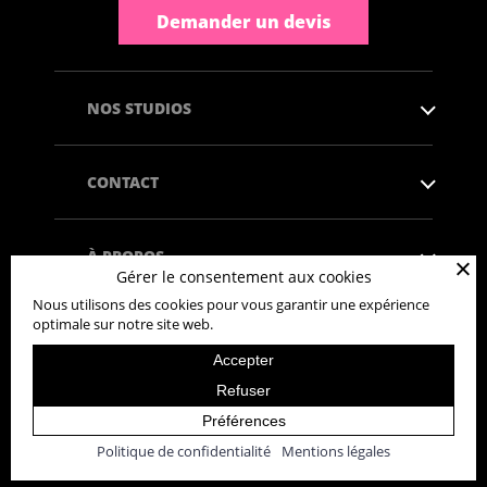
Demander un devis
NOS STUDIOS
CONTACT
À PROPOS
Gérer le consentement aux cookies
Nous utilisons des cookies pour vous garantir une expérience
optimale sur notre site web.
Accepter
Copyright © 2026 - Tous droits réservés
Refuser
Politique de confidentialité
Mentions légales
Développé par l'agence de communication
Habefast
Préférences
Politique de confidentialité
Mentions légales