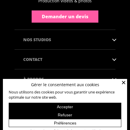
Production vidéos & photos
Demander un devis
NOS STUDIOS
CONTACT
À PROPOS
Gérer le consentement aux cookies
Nous utilisons des cookies pour vous garantir une expérience
optimale sur notre site web.
Accepter
Copyright © 2026 - Tous droits réservés
Refuser
Politique de confidentialité
Mentions légales
Développé par l'agence de communication
Habefast
Préférences