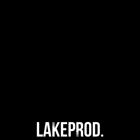
Genève
à Lausanne
en Valais