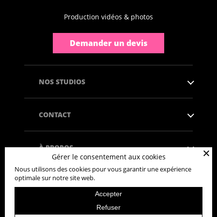
Production vidéos & photos
Demander un devis
NOS STUDIOS
CONTACT
À PROPOS
Gérer le consentement aux cookies
Nous utilisons des cookies pour vous garantir une expérience
optimale sur notre site web.
Accepter
Copyright © 2026 - Tous droits réservés
Refuser
Politique de confidentialité
Mentions légales